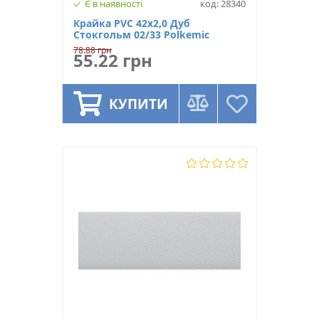
Є в наявності
код: 28340
Крайка PVC 42х2,0 Дуб
Стокгольм 02/33 Polkemic
78.88 грн
55.22 грн
КУПИТИ