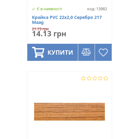
Є в наявності
код: 13982
Крайка PVC 22х2,0 Серебро 217
Maag
21.73 грн
14.13 грн
КУПИТИ