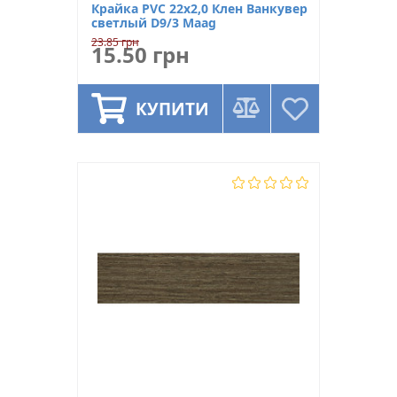
Крайка PVC 22х2,0 Клен Ванкувер
светлый D9/3 Maag
23.85 грн
15.50 грн
КУПИТИ