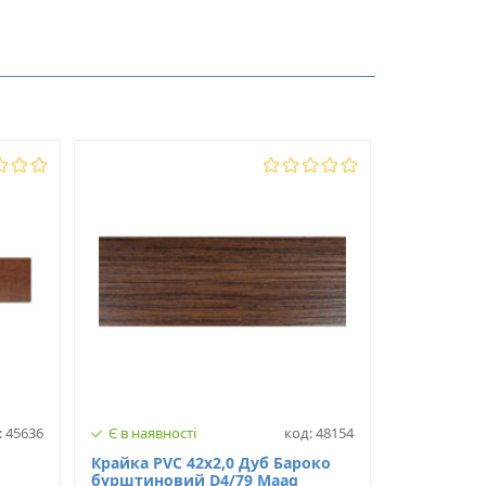
0.6
22
PVC
: 45636
Є в наявності
код: 48154
Крайка PVC 42х2,0 Дуб Бароко
бурштиновий D4/79 Maag