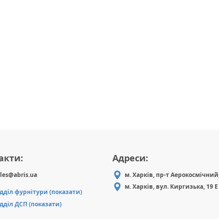
акти:
Адреси:
les@abris.ua
м. Харків, пр-т Аерокосмічний,
м. Харків, вул. Киргизька, 19 Е
ідділ фурнітури (показати)
ідділ ДСП (показати)