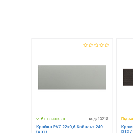
Виробник
Немає відгуків про цей товар.
Модель
З клеєм
Є в наявності
код: 10218
Під з
Крайка PVC 22х0,6 Кобальт 240
Кромк
(опт)
D12 /