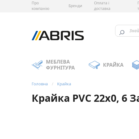
Про
Оплата і
Бренди
компанію
доставка
МЕБЛЕВА
КРАЙКА
ФУРНІТУРА
Головна
Крайка
Крайка PVC 22х0, 6 