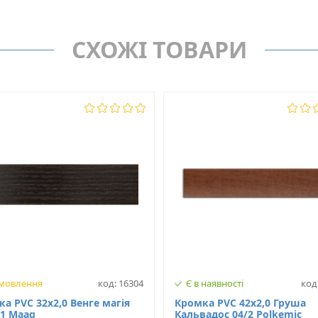
Крайка
MAAG
Товщина, мм
СХОЖІ ТОВАРИ
D54/4
Ширина, мм
Ні
Матеріал
амовлення
код: 16304
Є в наявності
код
а PVC 32х2,0 Венге магія
Кромка PVC 42х2,0 Груша
 1 Maag
Кальвадос 04/2 Polkemic