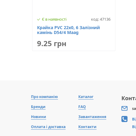
Є в наявності
код: 47136
Крайка PVC 22х0, 6 Залізний
камінь D54/4 Maag
9.25 грн
Про компанію
Каталог
Конт
Бренди
FAQ
sa
Новини
Завантаження
В
Оплата і доставка
Контакти
В