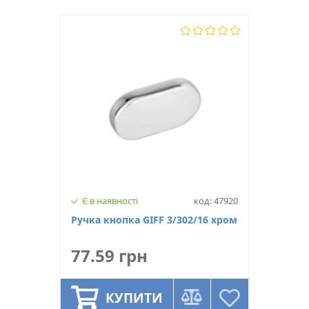
Висота, мм
28
Тип ручки
Скоба
Ширина, мм
12
Матеріал
Замок
Колір
Сатін
Межцентрова відстань (мм)
160
Є в наявності
код: 47920
Ручка кнопка GIFF 3/302/16 хром
77.59 грн
КУПИТИ