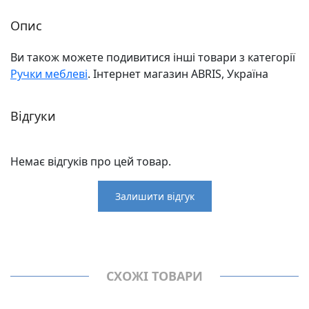
Опис
Ви також можете подивитися інші товари з категорії
Ручки меблеві
. Інтернет магазин ABRIS, Україна
Відгуки
Немає відгуків про цей товар.
Залишити відгук
Відгуки
Виробник
Virno Style
Немає відгуків про цей товар.
Ручки меблеві
СХОЖІ ТОВАРИ
Модель
133450
Довжина, мм
190