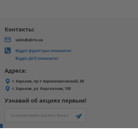
Контакты:
sales@abris.ua
Відділ фурнітури (показати)
Відділ ДСП (показати)
Адреса:
г. Харьков, пр-т Аэрокосмический, 98
г. Харьков, ул. Киргизская, 19Е
Узнавай об акциях первым!
ABRIS