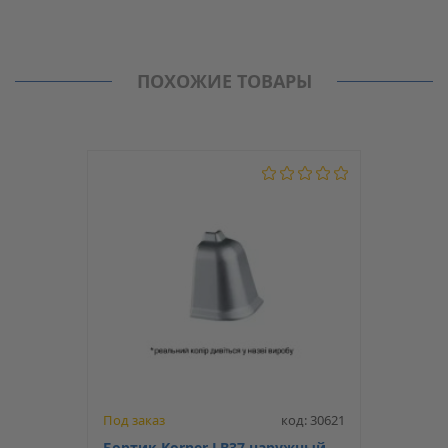
Отзывы
Производитель
Korner
Нет отзывов о данном товаре.
Бортик (плинтус кухонный) и аксессуары
ПОХОЖИЕ ТОВАРЫ
Модель
20-15-1-6016
Тип
Внутренний стык
Тип бортика
LB-15
Под заказ
код: 30621
Бортик Korner LB37 наружный