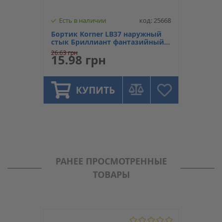
Есть в наличии
код: 25668
Бортик Korner LB37 наружный
стык Бриллиант фантазийный
M-461
26.63 грн
15.98 грн
КУПИТЬ
РАНЕЕ ПРОСМОТРЕННЫЕ
ТОВАРЫ