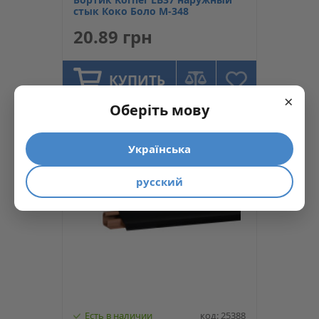
стык Коко Боло M-348
20.89 грн
КУПИТЬ
×
Оберіть мову
Українська
русский
Есть в наличии
код: 25388