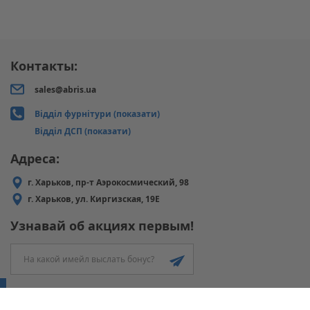
Контакты:
sales@abris.ua
Відділ фурнітури (показати)
Відділ ДСП (показати)
Адреса:
г. Харьков, пр-т Аэрокосмический, 98
г. Харьков, ул. Киргизская, 19Е
Узнавай об акциях первым!
ABRIS