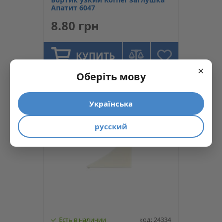
Апатит 6047
8.80 грн
КУПИТЬ
×
Оберіть мову
Українська
русский
Есть в наличии
код: 24334