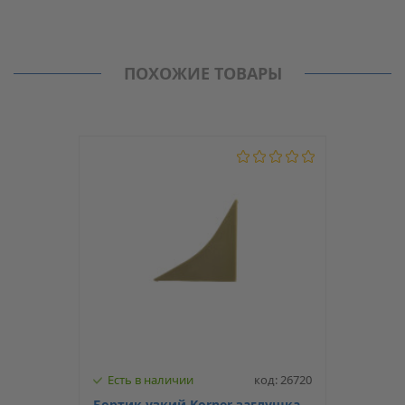
Отзывы
Производитель
Korner
Нет отзывов о данном товаре.
Бортик (плинтус кухонный) и аксессуары
ПОХОЖИЕ ТОВАРЫ
Модель
20-15-1-6018
Тип
Внутренний стык
Тип бортика
LB-15
Есть в наличии
код: 26720
Бортик узкий Korner заглушка