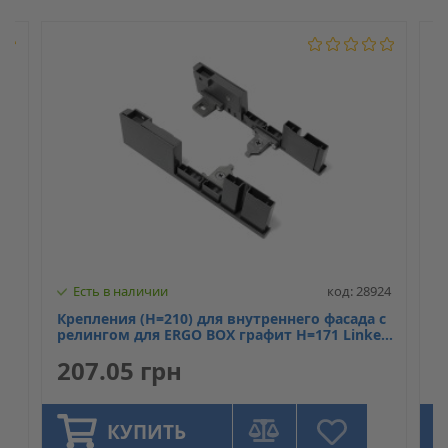
312
Есть в наличии
код: 28924
Крепления (H=210) для внутреннего фасада с
К
релингом для ERGO BOX графит H=171 Linken
р
System
S
207.05 грн
2
КУПИТЬ