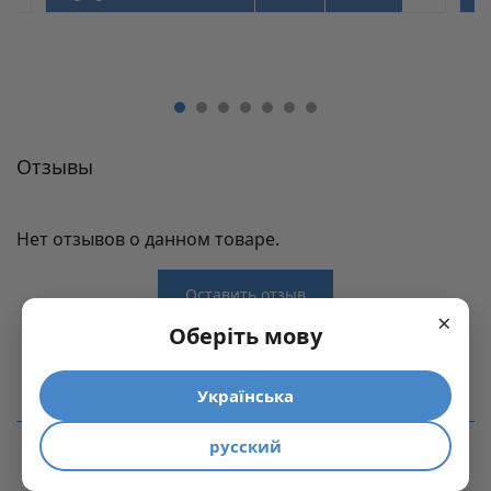
Отзывы
Нет отзывов о данном товаре.
Оставить отзыв
×
Отзывы
Оберіть мову
Производитель
Linken System
Українська
Нет отзывов о данном товаре.
Системы выдвижения Ergo Box
ПОХОЖИЕ ТОВАРЫ
Модель
Ergo171.500.Gr(GLASS)
русский
Вариант закрывания/открывания
Soft close
Высота, мм
171