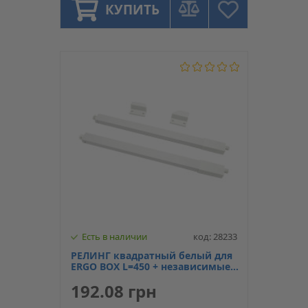
КУПИТЬ
Есть в наличии
код: 28233
РЕЛИНГ квадратный белый для
ERGO BOX L=450 + независимые
крепления к задней стенке,
192.08 грн
Linken System