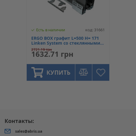
Есть в наличии
код: 31661
ERGO BOX графит L=500 H= 171
Linken System со стеклянными
боковинами
2721.19 грн
1632.71 грн
КУПИТЬ
Контакты:
sales@abris.ua