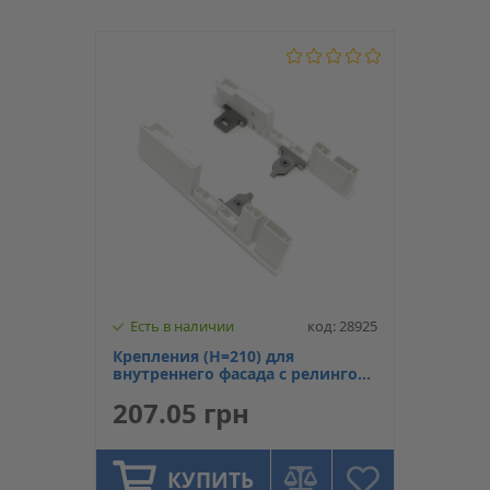
Есть в наличии
код: 28925
Крепления (H=210) для
внутреннего фасада с релингом
белые для ERGO BOX H=171
207.05 грн
Linken System
КУПИТЬ