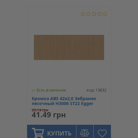
Есть в наличии
код: 13832
Кромка ABS 42х2,0 Зебранно
песочный Н3006 ST22 Egger
69.14 грн
41.49 грн
КУПИТЬ