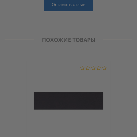
Оставить отзыв
Отзывы
Производитель
EGGER
Нет отзывов о данном товаре.
Кромка ABS
ПОХОЖИЕ ТОВАРЫ
Модель
Н3006
С клеем
Нет
Толщина, мм
2.0
Ширина, мм
42
Материал
ABS