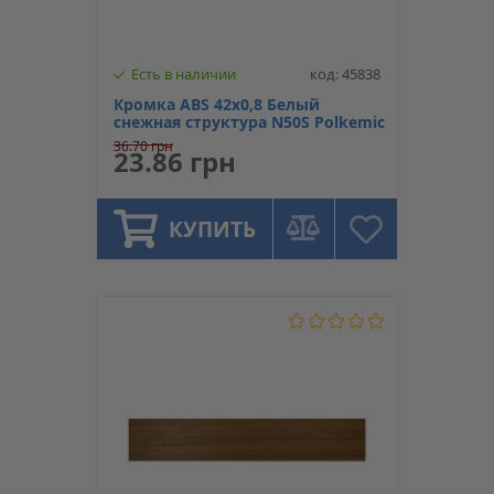
Есть в наличии
код: 45838
Кромка ABS 42х0,8 Белый
снежная структура N50S Polkemic
36.70 грн
23.86 грн
КУПИТЬ