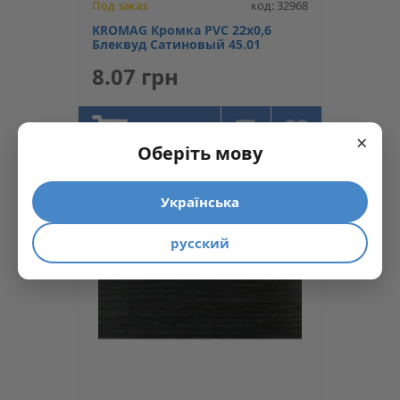
Под заказ
код: 32968
KROMAG Кромка PVC 22х0,6
Блеквуд Сатиновый 45.01
8.07 грн
КУПИТЬ
×
Оберіть мову
Українська
русский