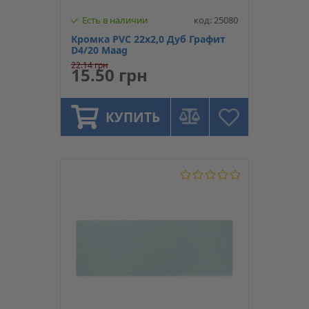
Есть в наличии
код: 25080
Кромка PVC 22х2,0 Дуб Графит
D4/20 Maag
22.14 грн
15.50 грн
КУПИТЬ