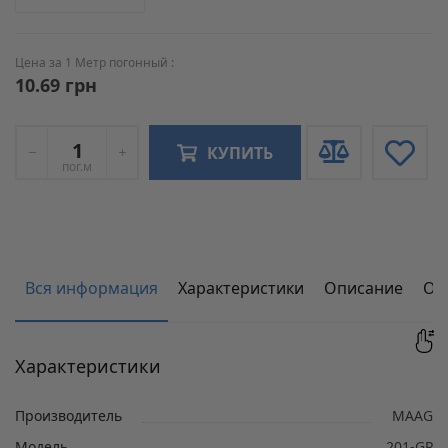
Цена за 1 Метр погонный :
10.69 грн
КУПИТЬ
пог.м
Вся информация
Характеристики
Описание
От
Характеристики
Производитель
MAAG
Модель
201-GP