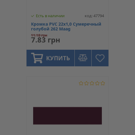
Есть в наличии
код: 47794
Кромка PVC 22х1,0 Сумеречный
голубой 262 Maag
11.18 грн
7.83 грн
КУПИТЬ