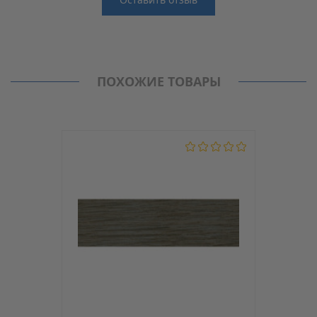
Отзывы
Производитель
MAAG
Нет отзывов о данном товаре.
Кромка PVC (ПВХ)
ПОХОЖИЕ ТОВАРЫ
Модель
201-GP
С клеем
Нет
Толщина, мм
0.6
Ширина, мм
22
Материал
PVC