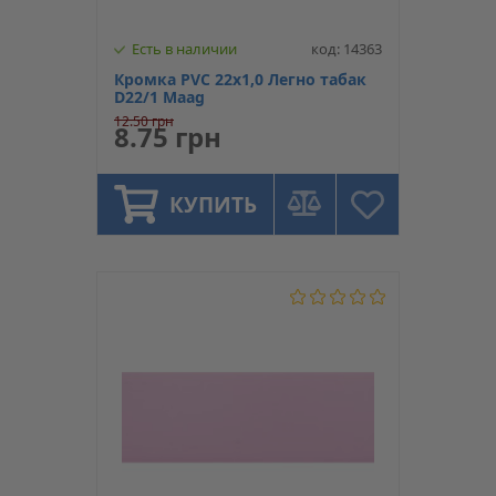
Есть в наличии
код: 14363
Кромка PVC 22х1,0 Легно табак
D22/1 Maag
12.50 грн
8.75 грн
КУПИТЬ