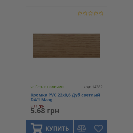
Есть в наличии
код: 14382
Кромка PVC 22х0,6 Дуб светлый
D4/1 Maag
8.11 грн
5.68 грн
КУПИТЬ