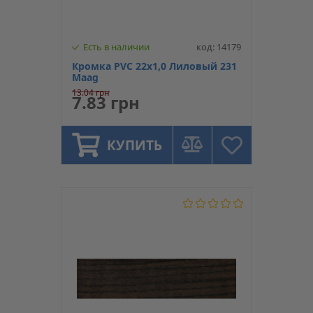
Есть в наличии
код: 14179
Кромка PVC 22х1,0 Лиловый 231
Maag
13.04 грн
7.83 грн
КУПИТЬ