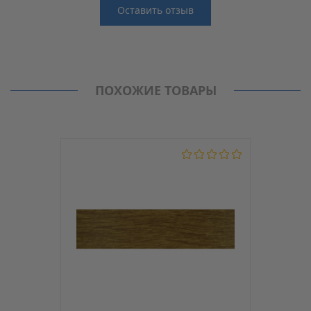
Оставить отзыв
Отзывы
Производитель
MAAG
Нет отзывов о данном товаре.
Кромка PVC (ПВХ)
ПОХОЖИЕ ТОВАРЫ
Модель
D4/1
С клеем
Нет
Толщина, мм
0.6
Ширина, мм
22
Материал
PVC