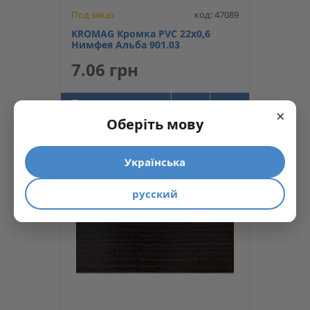
Под заказ
код: 47089
KROMAG Кромка PVC 22х0,6
Нимфея Альба 901.03
7.06 грн
КУПИТЬ
×
Оберіть мову
Українська
русский