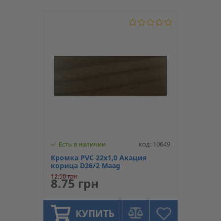
Есть в наличии
код: 10649
Кромка PVC 22х1,0 Акация
корица D26/2 Maag
12.50 грн
8.75 грн
КУПИТЬ