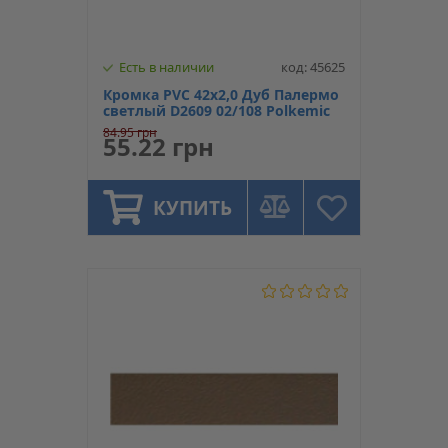
Есть в наличии
код: 45625
Кромка PVC 42х2,0 Дуб Палермо
светлый D2609 02/108 Polkemic
84.95 грн
55.22 грн
КУПИТЬ