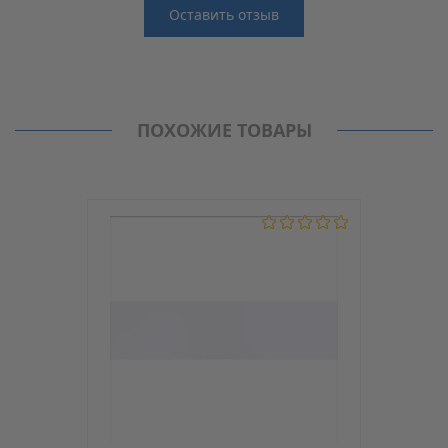
Оставить отзыв
Отзывы
Производитель
MAAG
Нет отзывов о данном товаре.
Кромка PVC (ПВХ)
ПОХОЖИЕ ТОВАРЫ
Модель
D26/2
С клеем
Нет
Толщина, мм
1
Ширина, мм
22
Материал
PVC