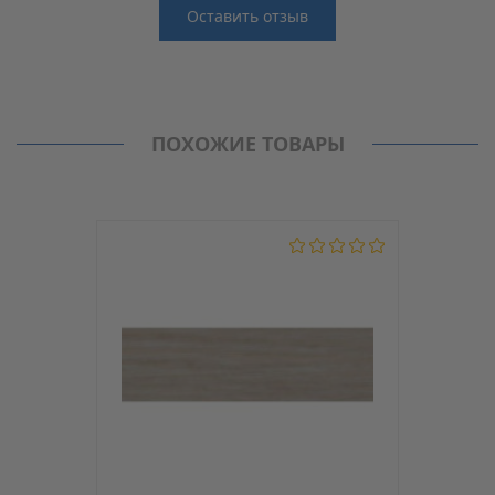
Оставить отзыв
Отзывы
Производитель
MAAG
Нет отзывов о данном товаре.
Кромка PVC (ПВХ)
ПОХОЖИЕ ТОВАРЫ
Модель
D4/2
С клеем
Нет
Толщина, мм
1
Ширина, мм
22
Материал
PVC