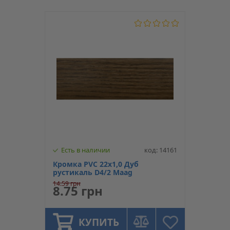
Есть в наличии
код: 14161
Кромка PVC 22х1,0 Дуб
рустикаль D4/2 Maag
14.59 грн
8.75 грн
КУПИТЬ