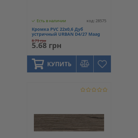
Есть в наличии
код: 28575
Кромка PVC 22х0,6 Дуб
устричный URBAN D4/27 Maag
8.73 грн
5.68 грн
КУПИТЬ