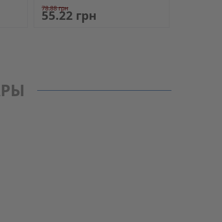
78.88 грн
55.22 грн
АРЫ