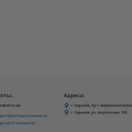
кты:
Адреса:
es@abris.ua
г. Харьков, пр-т Аэрокосмически
г. Харьков, ул. Киргизская, 19Е
дділ фурнітури (показати)
діл ДСП (показати)