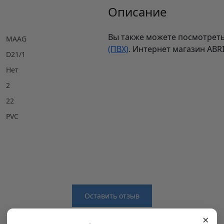
Описание
Вы также можете посмотреть
MAAG
(ПВХ)
. Интернет магазин ABR
D21/1
Нет
2
22
PVC
Оставить отзыв
×