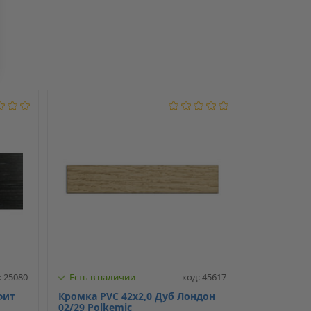
2
22
PVC
: 25080
Есть в наличии
код: 45617
фит
Кромка PVC 42х2,0 Дуб Лондон
02/29 Polkemic