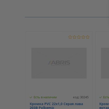
Производитель
Нет отзывов о данном товаре.
Модель
С клеем
Есть в наличии
код: 30245
Ест
Кромка PVC 22х1,0 Серая лава
Кромк
203В Polkemic
янта