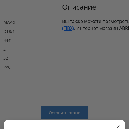
Описание
Вы также можете посмотреть
MAAG
(ПВХ)
. Интернет магазин ABR
D18/1
Нет
2
32
PVC
Оставить отзыв
×