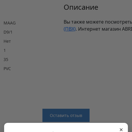
Описание
Вы также можете посмотреть
MAAG
(ПВХ)
. Интернет магазин ABR
D9/1
Нет
1
35
PVC
Оставить отзыв
×