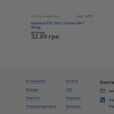
Есть в наличии
код: 14755
Кромка PVC 35x1,0 Клен D9/1
Maag
46.70 грн
32.69 грн
О компании
Каталог
Конта
Бренды
FAQ
sal
Новости
Загрузки
Ві
Оплата и доставка
Контакты
Від