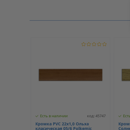
Производитель
Нет отзывов о данном товаре.
Модель
С клеем
Есть в наличии
код: 45747
Ест
Кромка PVC 22х1,0 Ольха
Кромк
класическая 05/6 Polkemic
Солн