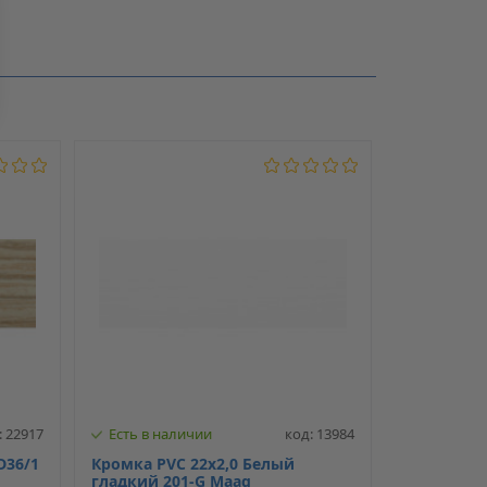
1
35
PVC
: 22917
Есть в наличии
код: 13984
D36/1
Кромка PVC 22х2,0 Белый
гладкий 201-G Maag