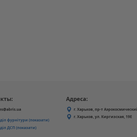
кты:
Адреса:
es@abris.ua
г. Харьков, пр-т Аэрокосмически
г. Харьков, ул. Киргизская, 19Е
дділ фурнітури (показати)
діл ДСП (показати)