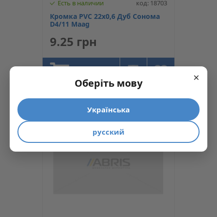
Есть в наличии
код: 18703
Кромка PVC 22х0,6 Дуб Сонома
D4/11 Maag
9.25 грн
КУПИТЬ
×
Оберіть мову
Українська
русский