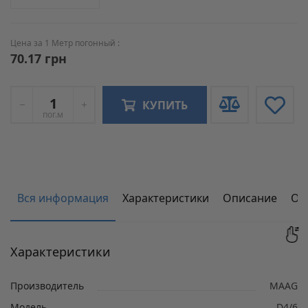
Цена за 1 Метр погонный :
70.17 грн
КУПИТЬ
пог.м
Вся информация
Характеристики
Описание
От
Характеристики
Производитель
MAAG
Модель
D4/6