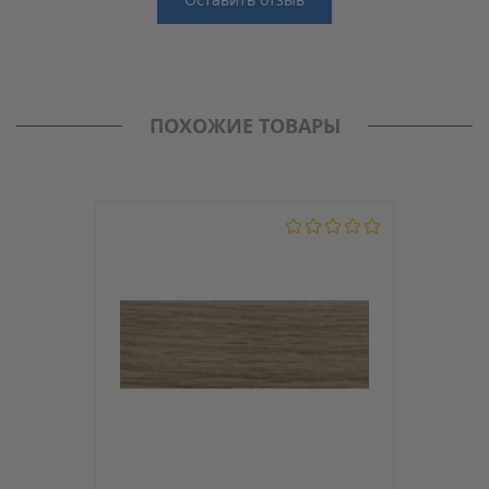
Отзывы
Производитель
MAAG
Нет отзывов о данном товаре.
Кромка PVC (ПВХ)
ПОХОЖИЕ ТОВАРЫ
Модель
D4/6
С клеем
Нет
Толщина, мм
2
Ширина, мм
42
Материал
PVC