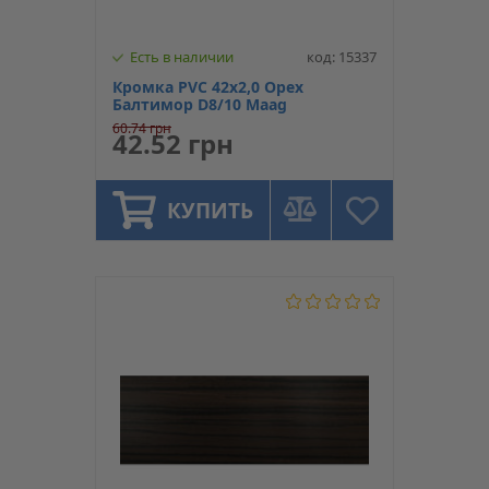
Есть в наличии
код: 15337
Кромка PVC 42х2,0 Орех
Балтимор D8/10 Maag
60.74 грн
42.52 грн
КУПИТЬ