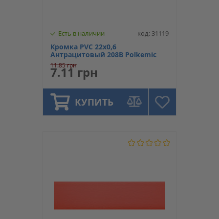
Есть в наличии
код: 31119
Кромка PVC 22х0,6
Антрацитовый 208B Polkemic
11.85 грн
7.11 грн
КУПИТЬ