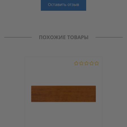
Оставить отзыв
Отзывы
Производитель
MAAG
Нет отзывов о данном товаре.
Кромка PVC (ПВХ)
ПОХОЖИЕ ТОВАРЫ
Модель
D9/2
С клеем
Нет
Толщина, мм
2
Ширина, мм
42
Материал
PVC