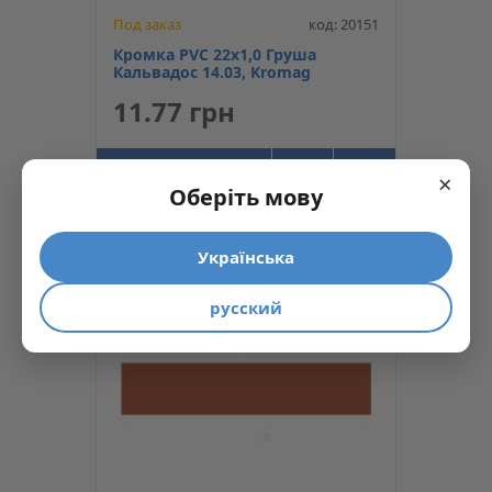
Под заказ
код: 20151
Кромка PVC 22х1,0 Груша
Кальвадос 14.03, Kromag
11.77 грн
КУПИТЬ
×
Оберіть мову
Українська
русский