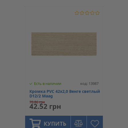
Есть в наличии
код: 13987
Кромка PVC 42х2,0 Венге светлый
D12/2 Maag
70.86 грн
42.52 грн
КУПИТЬ