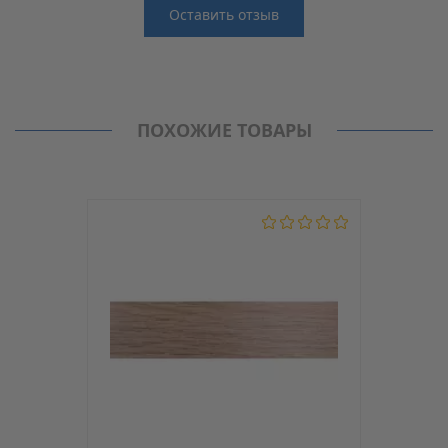
Оставить отзыв
Отзывы
Производитель
MAAG
Нет отзывов о данном товаре.
Кромка PVC (ПВХ)
ПОХОЖИЕ ТОВАРЫ
Модель
D12/2
С клеем
Нет
Толщина, мм
2
Ширина, мм
42
Материал
PVC