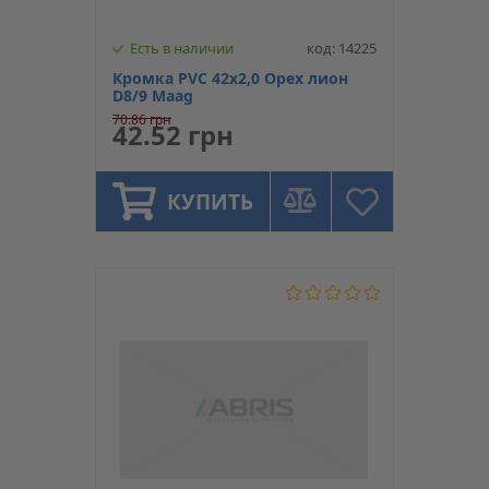
Есть в наличии
код: 14225
Кромка PVC 42х2,0 Орех лион
D8/9 Maag
70.86 грн
42.52 грн
КУПИТЬ