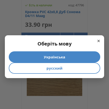
Есть в наличии
код: 47796
Кромка PVC 42x0,8 Дуб Сонома
D4/11 Maag
33.90 грн
КУПИТЬ
×
Оберіть мову
Українська
русский