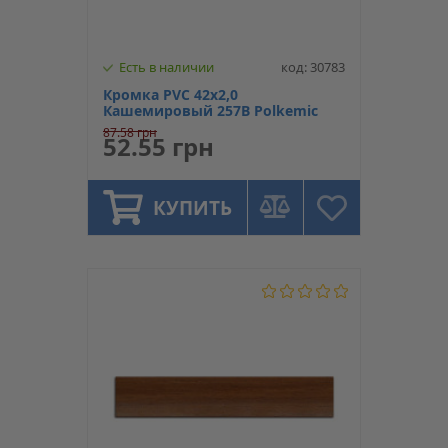
Есть в наличии
код: 30783
Кромка PVC 42х2,0
Кашемировый 257B Polkemic
87.58 грн
52.55 грн
КУПИТЬ