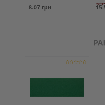
25.83 
8.07 грн
15.
РА