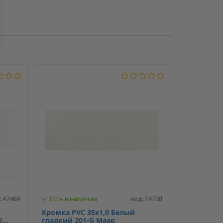
2
42
PVC
: 47469
Есть в наличии
код: 14738
Кромка PVC 35x1,0 Белый
U
гладкий 201-G Maag