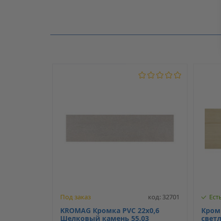
Производитель
Нет отзывов о данном товаре.
Модель
С клеем
Под заказ
код: 32701
Ест
KROMAG Кромка PVC 22х0,6
Кромк
Шелковый камень 55.03
свет