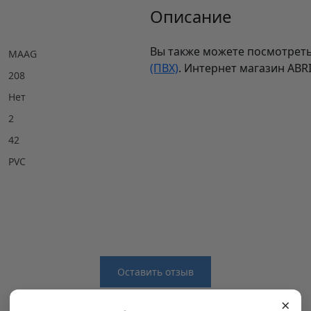
Описание
Вы также можете посмотреть
MAAG
(ПВХ)
. Интернет магазин ABR
208
Нет
2
42
PVC
Оставить отзыв
×