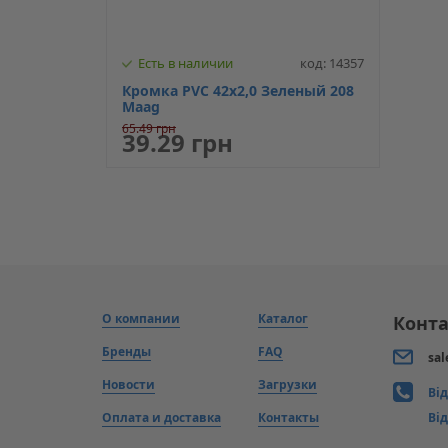
Есть в наличии
код: 14357
Кромка PVC 42х2,0 Зеленый 208
Maag
65.49 грн
39.29 грн
О компании
Каталог
Конта
Бренды
FAQ
sal
Новости
Загрузки
Ві
Оплата и доставка
Контакты
Від