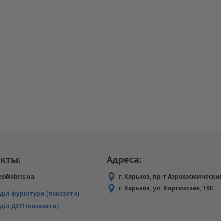
кты:
Адреса:
es@abris.ua
г. Харьков, пр-т Аэрокосмически
г. Харьков, ул. Киргизская, 19Е
дділ фурнітури (показати)
діл ДСП (показати)