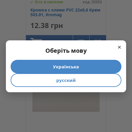
Есть в наличии
код: 20353
Кромка с клеем PVC 22х0,6 Крем
503.01, Kromag
12.38 грн
КУПИТЬ
×
Оберіть мову
Українська
русский