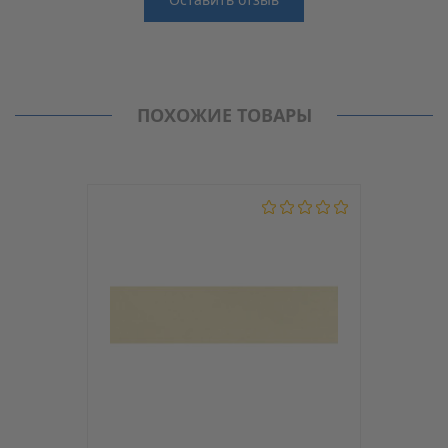
Отзывы
Производитель
MAAG
Нет отзывов о данном товаре.
Кромка с клеем
ПОХОЖИЕ ТОВАРЫ
Модель
D2/3
С клеем
Да
Толщина, мм
0.6
Ширина, мм
22
Материал
PVC