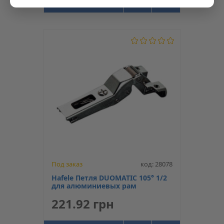
Под заказ
код: 28078
Hafele Петля DUOMATIC 105° 1/2
для алюминиевых рам
221.92 грн