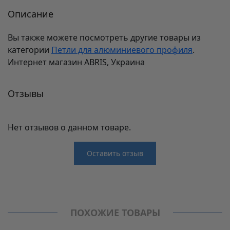
Описание
Вы также можете посмотреть другие товары из
категории
Петли для алюминиевого профиля
.
Интернет магазин ABRIS, Украина
Отзывы
Нет отзывов о данном товаре.
Оставить отзыв
Отзывы
Производитель
Linken System
Нет отзывов о данном товаре.
Петли для алюминиевого профиля
ПОХОЖИЕ ТОВАРЫ
Модель
C85E618H+96H42AQ
Количество циклов открывания
100000