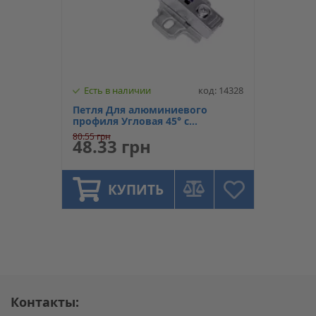
Есть в наличии
код: 14328
Петля Для алюминиевого
профиля Угловая 45° с
доводчиком, с лапкой H=2 Soft
80.55 грн
48.33 грн
Close, LinkenSystem
КУПИТЬ
Контакты: