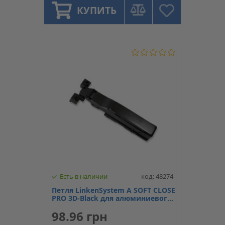
КУПИТЬ
Есть в наличии
код: 48274
Петля LinkenSystem A SOFT CLOSE
PRO 3D-Black для алюминиевого
профиля наружная, линейная
98.96 грн
лапка