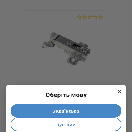
Тип монтажа
Clip on
Тип лапки
Крестовая
Вид петли
Угловая
Тип петли
Для алюминиевого профиля
Высота лапки
H=2
Лапка в комплекте
Да
Угол открывания
95
Угол установки
45
Доводчик
Есть
×
Есть в наличии
код: 17478
Без пружины
Нет
Оберіть мову
Петля Для алюминиевого
Гарантия
10 лет
профиля Накладная 110° с
лапкой H=2 LinkenSystem
Українська
45.70 грн
русский
КУПИТЬ