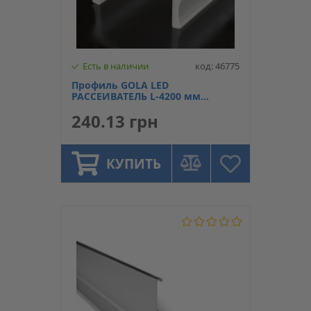
Есть в наличии
код: 46775
Профиль GOLA LED
РАССЕИВАТЕЛЬ L-4200 мм
матовый для проф.L,C Linken
240.13 грн
System
КУПИТЬ