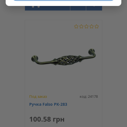
КУПИТЬ
Под заказ
код: 24178
Ручка Falso РК-283
100.58 грн