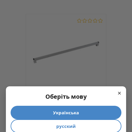
Высота, мм
27.5
Длина, мм
161
Тип ручки
Скоба
Ширина, мм
8.6
Материал
Цинк + алюминий
Цвет
Золото
Межцентровое расстояние (мм)
128
×
Есть в наличии
код: 20436
Оберіть мову
Ручка скоба Ozkardesler ELIT BOY-
416 алюминий/хром
Українська
194.61 грн
русский