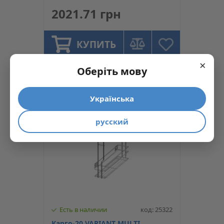
оцинк, Rejs
2021.71 грн
КУПИТЬ
×
Оберіть мову
Українська
русский
Есть в наличии
код: 25322
Карго-20 VARIANT MULTI