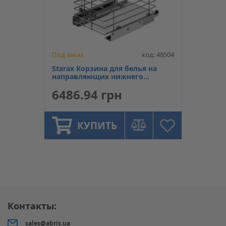
Под заказ
код: 48504
Starax Корзина для белья на
направляющих нижнего
крепления с
6486.94 грн
доводчик,440х470х550,секція
500мм, ХРОМ
КУПИТЬ
Контакты:
sales@abris.ua