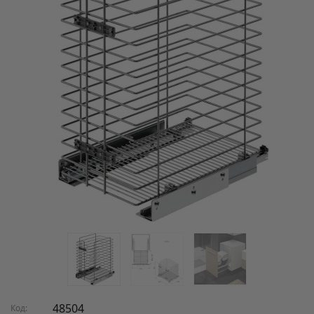
48504
Код: