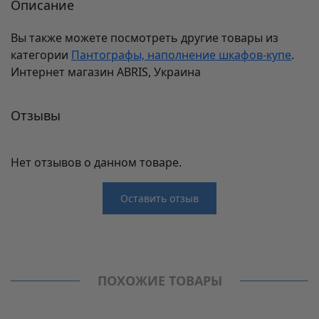
Описание
Вы также можете посмотреть другие товары из
категории
Пантографы, наполнение шкафов-купе
.
Интернет магазин ABRIS, Украина
Отзывы
Нет отзывов о данном товаре.
Оставить отзыв
Отзывы
Производитель
Starax
Нет отзывов о данном товаре.
Пантографы, наполнение шкафов-купе
ПОХОЖИЕ ТОВАРЫ
Модель
S-8055-C
Высота, мм
550