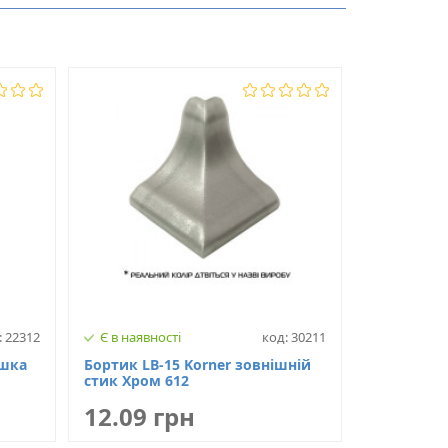
LB-15
: 22312
Є в наявності
код: 30211
ушка
Бортик LB-15 Korner зовнішній
стик Хром 612
12.09 грн