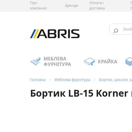
Про
Оплата і
Бренди
компанію
доставка
МЕБЛЕВА
КРАЙКА
ФУРНІТУРА
Головна
Меблева фурнітура
Бортик, цоколя, 
Бортик LB-15 Korner