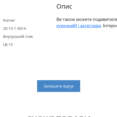
Опис
Ви також можете подивитися 
Korner
кухонний) і аксесуари
. Інтер
20-15-1-6014
Внутрішній стик
LB-15
Залишити відгук
Бортик (плінтус кухонний) і аксесуари
Korner
Тип