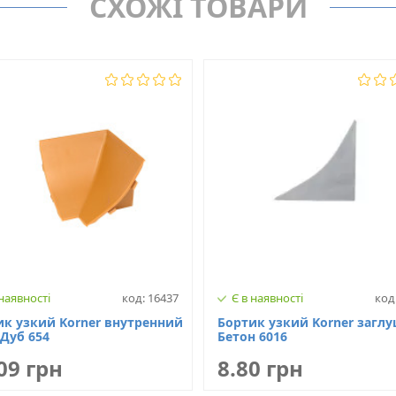
СХОЖІ ТОВАРИ
20-15-1-6014
Тип бортика
 наявності
код: 16437
Є в наявності
код
ик узкий Korner внутренний
Бортик узкий Korner загл
Дуб 654
Бетон 6016
09 грн
8.80 грн