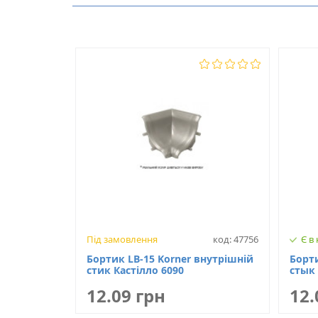
Модель
Під замовлення
код: 47756
Є в
Бортик LB-15 Korner внутрішній
Борт
стик Кастілло 6090
стык 
12.09 грн
12.