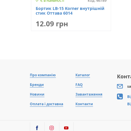
Є в наявності
код: 46789
Бортик LB-15 Korner внутрішній
стик Оттава 6014
12.09 грн
Про компанію
Каталог
Конт
Бренди
FAQ
sa
Новини
Завантаження
В
Оплата і доставка
Контакти
В