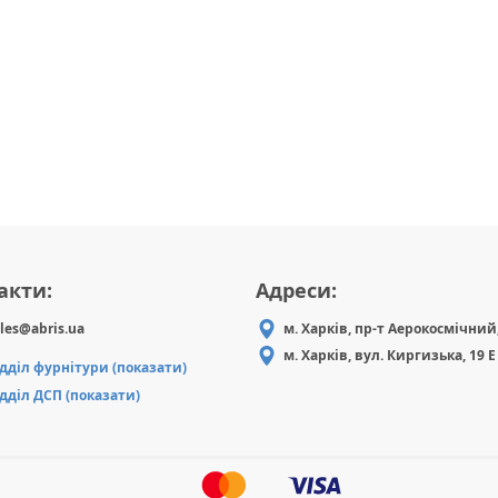
акти:
Адреси:
les@abris.ua
м. Харків, пр-т Аерокосмічний,
м. Харків, вул. Киргизька, 19 Е
ідділ фурнітури (показати)
ідділ ДСП (показати)