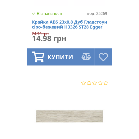
Є в наявності
код: 25269
Крайка ABS 23х0,8 Дуб Гладстоун
сіро-бежевий Н3326 ST28 Egger
24.96 грн
14.98 грн
КУПИТИ