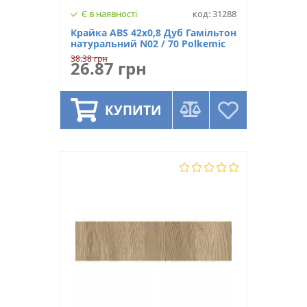
Є в наявності
код: 31288
Крайка ABS 42х0,8 Дуб Гамільтон
натуральний N02 / 70 Polkemic
38.38 грн
26.87 грн
КУПИТИ