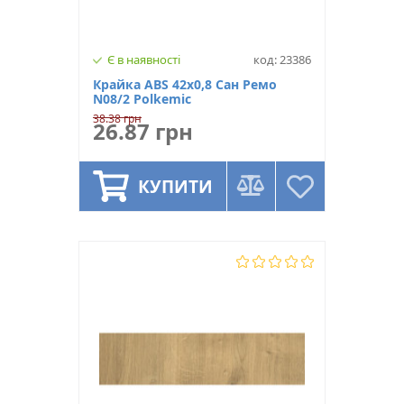
Є в наявності
код: 23386
Крайка ABS 42х0,8 Сан Ремо
N08/2 Polkemic
38.38 грн
26.87 грн
КУПИТИ