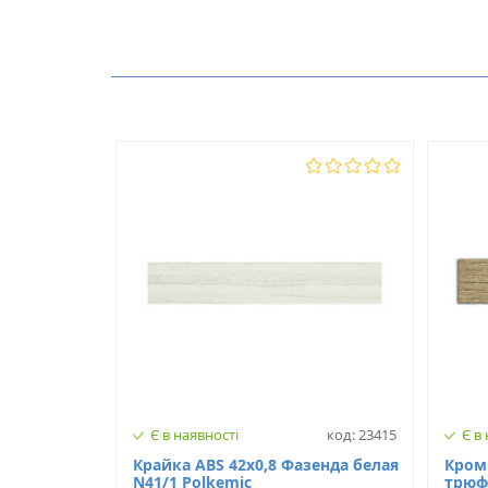
Виробник
Немає відгуків про цей товар.
Модель
З клеєм
Є в наявності
код: 23415
Є в
Крайка ABS 42х0,8 Фазенда белая
Кром
N41/1 Polkemic
трюфе