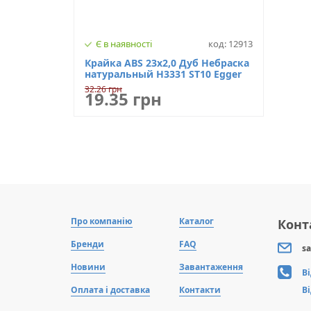
Є в наявності
код: 12913
Крайка ABS 23х2,0 Дуб Небраска
натуральный Н3331 ST10 Egger
32.26 грн
19.35 грн
Про компанію
Каталог
Конт
Бренди
FAQ
sa
Новини
Завантаження
В
Оплата і доставка
Контакти
В