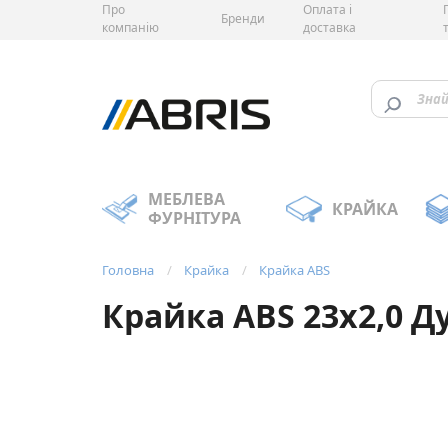
Про
Оплата і
Бренди
компанію
доставка
МЕБЛЕВА
КРАЙКА
ФУРНІТУРА
Головна
Крайка
Крайка ABS
Крайка ABS 23х2,0 Д