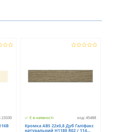
2.0
23
ABS
: 23330
Є в наявності
код: 45488
116В
Кромка ABS 22х0,8 Дуб Галіфакс
натуральний H1180 R02 / 114