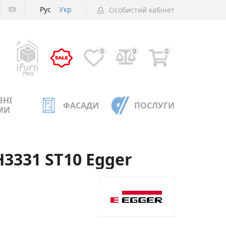
Рус
Укр
Особистий кабінет
0
0
0
ВНІ
ФАСАДИ
ПОСЛУГИ
МИ
3331 ST10 Egger