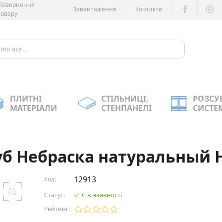
Повернення
Завантаження
Контакти
товару
ПЛИТНІ
СТІЛЬНИЦІ,
РОЗСУ
МАТЕРІАЛИ
СТЕНПАНЕЛІ
СИСТЕ
уб Небраска натуральный Н
12913
Код:
Є в наявності
Статус:
Рейтинг: