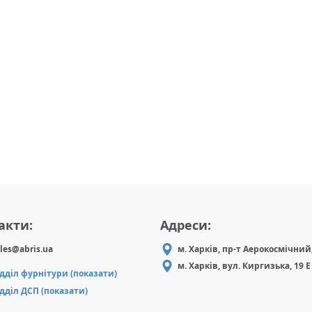
акти:
Адреси:
les@abris.ua
м. Харків, пр-т Аерокосмічний,
м. Харків, вул. Киргизька, 19 Е
ідділ фурнітури (показати)
ідділ ДСП (показати)