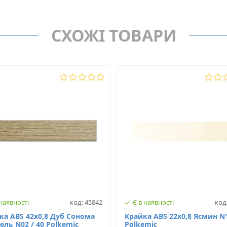
Крайка ABS
EGGER
Товщина, мм
СХОЖІ ТОВАРИ
Н3331
Ширина, мм
Ні
Матеріал
 наявності
код: 45842
Є в наявності
код
ка ABS 42х0,8 Дуб Сонома
Крайка ABS 22х0,8 Ясмин N
ль N02 / 40 Polkemic
Polkemic