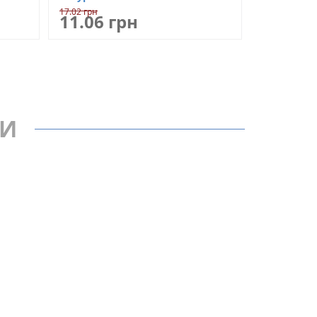
Polkemic
17.02 грн
11.06 грн
РИ