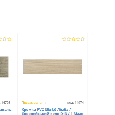
0.6
22
PVC
: 14793
Під замовлення
код: 14974
тикаль
Кромка PVC 35x1,0 Лімба /
Європейський кедр D13 / 1 Maag