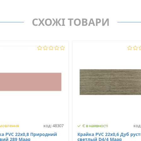
Крайка PVC (ПВХ)
MAAG
Товщина, мм
СХОЖІ ТОВАРИ
D16/2
Ширина, мм
Нет
Матеріал
амовлення
код: 48307
Є в наявності
код
ка PVC 22х0,8 Природний
Крайка PVC 22х0,6 Дуб рус
вий 289 Maag
светлый D4/4 Maag