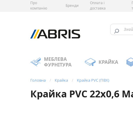
Про
Оплата і
Бренди
компанію
доставка
МЕБЛЕВА
КРАЙКА
ФУРНІТУРА
Головна
Крайка
Крайка PVC (ПВХ)
Крайка PVC 22х0,6 М