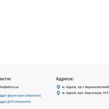
акти:
Адреси:
les@abris.ua
м. Харків, пр-т Аерокосмічний,
м. Харків, вул. Киргизька, 19 Е
ідділ фурнітури (показати)
ідділ ДСП (показати)