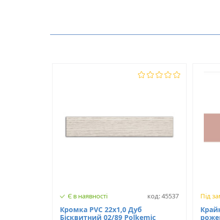
Виробник
Немає відгуків про цей товар.
Модель
З клеєм
Є в наявності
код: 45537
Під з
Кромка PVC 22х1,0 Дуб
Край
Бісквитний 02/89 Polkemic
роже