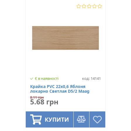
Є в наявності
код: 14141
Крайка PVC 22х0,6 Яблоня
локарно Светлая D5/2 Maag
8.11 грн
5.68 грн
КУПИТИ