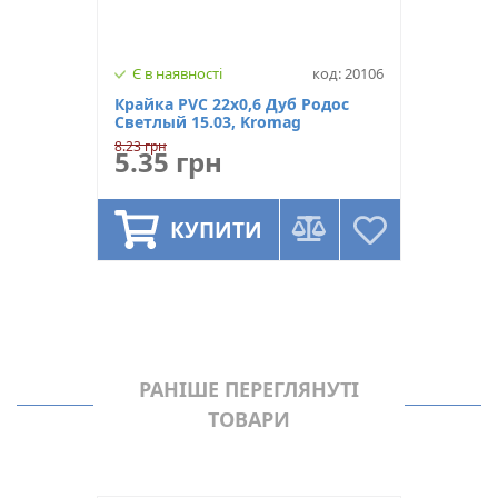
Є в наявності
код: 20106
Крайка PVC 22х0,6 Дуб Родос
Светлый 15.03, Kromag
8.23 грн
5.35 грн
КУПИТИ
РАНІШЕ ПЕРЕГЛЯНУТІ
ТОВАРИ