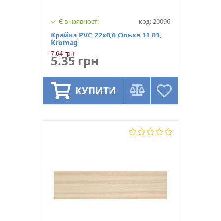
Є в наявності
код: 20096
Крайка PVC 22х0,6 Ольха 11.01,
Kromag
7.64 грн
5.35 грн
КУПИТИ