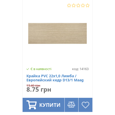
Є в наявності
код: 14163
Крайка PVC 22х1,0 Лимба /
Европейский кедр D13/1 Maag
13.46 грн
8.75 грн
КУПИТИ