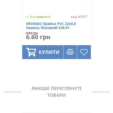
Є в наявності
код: 47317
KROMAG Крайка PVC 22х0,6
Камель бежевий 538.01
9.43 грн
6.60 грн
КУПИТИ
РАНІШЕ ПЕРЕГЛЯНУТІ
ТОВАРИ