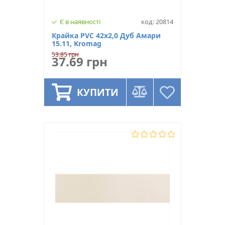
Є в наявності
код: 20814
Крайка PVC 42х2,0 Дуб Амари
15.11, Kromag
53.85 грн
37.69 грн
КУПИТИ