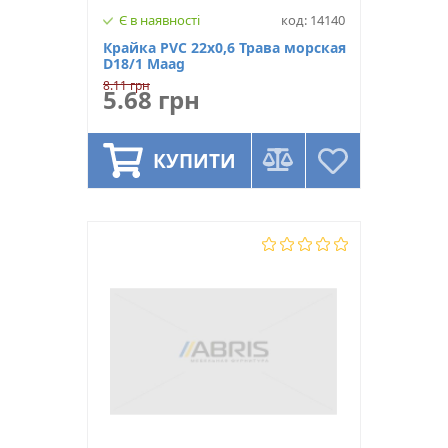
Є в наявності
код: 14140
Крайка PVC 22х0,6 Трава морская
D18/1 Maag
8.11 грн
5.68 грн
КУПИТИ