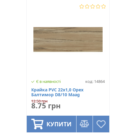
Є в наявності
код: 14864
Крайка PVC 22х1,0 Орех
Балтимор D8/10 Maag
12.50 грн
8.75 грн
КУПИТИ