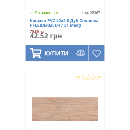
Є в наявності
код: 28367
Кромка PVC 42х2,0 Дуб Снонома
PFLEIDERER D4 / 31 Maag
70.86 грн
42.52 грн
КУПИТИ