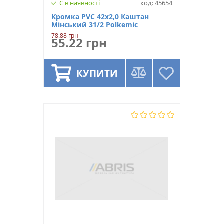
Є в наявності
код: 45654
Кромка PVC 42х2,0 Каштан
Мінський 31/2 Polkemic
78.88 грн
55.22 грн
КУПИТИ