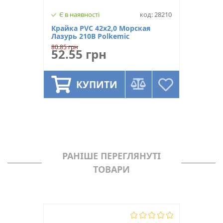
Є в наявності
код: 28210
Крайка PVC 42х2,0 Морская
Лазурь 210B Polkemic
80.85 грн
52.55 грн
КУПИТИ
РАНІШЕ ПЕРЕГЛЯНУТІ
ТОВАРИ