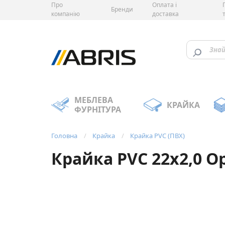
Про
Оплата і
Бренди
компанію
доставка
МЕБЛЕВА
КРАЙКА
ФУРНІТУРА
Головна
Крайка
Крайка PVC (ПВХ)
Крайка PVC 22х2,0 О