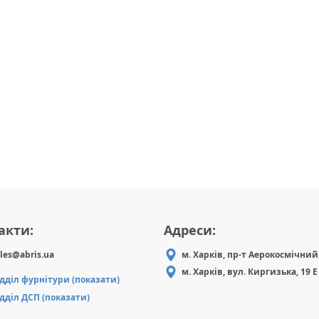
акти:
Адреси:
les@abris.ua
м. Харків, пр-т Аерокосмічний,
м. Харків, вул. Киргизька, 19 Е
ідділ фурнітури (показати)
ідділ ДСП (показати)