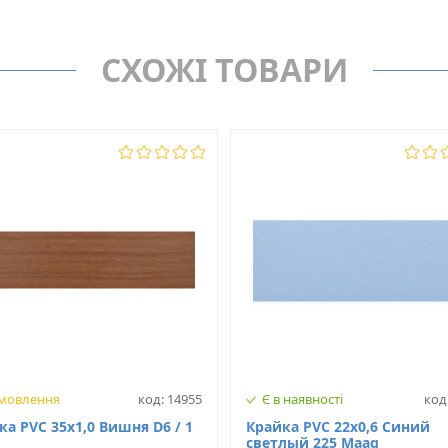
Крайка PVC (ПВХ)
MAAG
Товщина, мм
СХОЖІ ТОВАРИ
D8/10
Ширина, мм
Нет
Матеріал
амовлення
код: 14955
Є в наявності
код
а PVC 35x1,0 Вишня D6 / 1
Крайка PVC 22х0,6 Синий
светлый 225 Maag