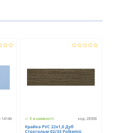
2
22
PVC
: 14146
Є в наявності
код: 28306
Крайка PVC 22х1,0 Дуб
Стокгольм 02/33 Polkemic