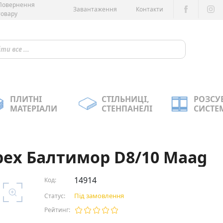
Повернення
Завантаження
Контакти
товару
ПЛИТНІ
СТІЛЬНИЦІ,
РОЗСУ
МАТЕРІАЛИ
СТЕНПАНЕЛІ
СИСТЕ
рех Балтимор D8/10 Maag
14914
Код:
Під замовлення
Статус:
Рейтинг: