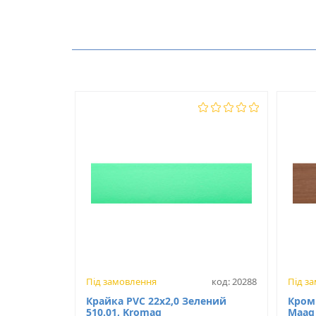
Виробник
Немає відгуків про цей товар.
Модель
З клеєм
Під замовлення
код: 20288
Під з
Крайка PVC 22х2,0 Зелений
Кромк
510.01, Kromag
Maag