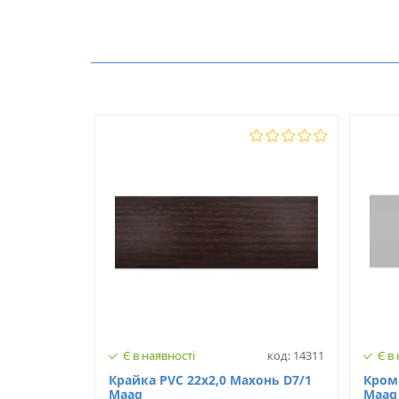
Виробник
Немає відгуків про цей товар.
Модель
З клеєм
Є в наявності
код: 14311
Є в
Крайка PVC 22х2,0 Махонь D7/1
Кромк
Maag
Maag