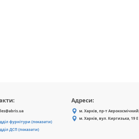
акти:
Адреси:
les@abris.ua
м. Харків, пр-т Аерокосмічний,
м. Харків, вул. Киргизька, 19 Е
ідділ фурнітури (показати)
ідділ ДСП (показати)