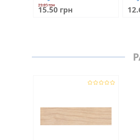
23.85 грн
15.50 грн
12.
Р