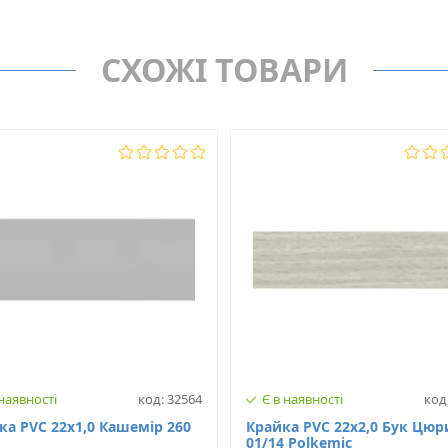
Крайка PVC (ПВХ)
MAAG
Товщина, мм
СХОЖІ ТОВАРИ
D29/1
Ширина, мм
Нет
Матеріал
 наявності
код: 32564
Є в наявності
код
а PVC 22х1,0 Кашемiр 260
Крайка PVC 22х2,0 Бук Цюр
01/14 Polkemic