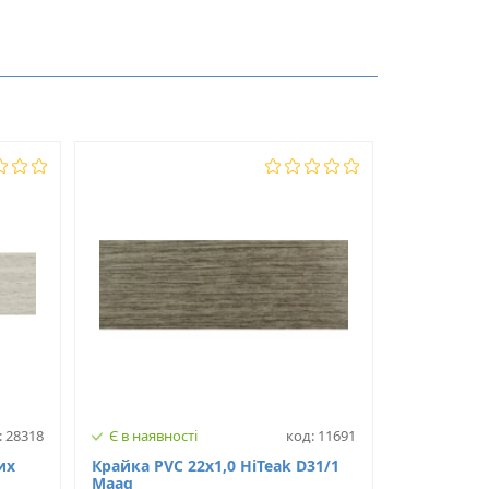
2
22
PVC
: 28318
Є в наявності
код: 11691
их
Крайка PVC 22х1,0 HiTeak D31/1
Maag