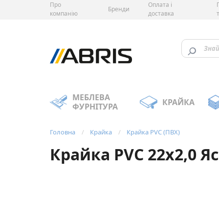
Про
Оплата і
Бренди
компанію
доставка
МЕБЛЕВА
КРАЙКА
ФУРНІТУРА
Головна
Крайка
Крайка PVC (ПВХ)
Крайка PVC 22х2,0 Яс