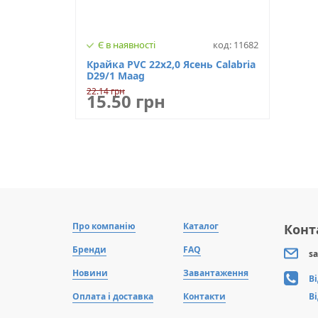
Є в наявності
код: 11682
Крайка PVC 22х2,0 Ясень Calabria
D29/1 Maag
22.14 грн
15.50 грн
Про компанію
Каталог
Конт
Бренди
FAQ
sa
Новини
Завантаження
В
Оплата і доставка
Контакти
В