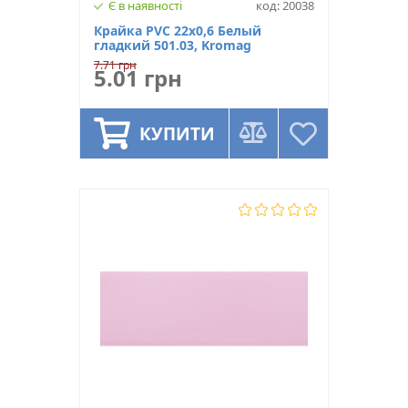
Є в наявності
код: 20038
Крайка PVC 22х0,6 Белый
гладкий 501.03, Kromag
7.71 грн
5.01 грн
КУПИТИ