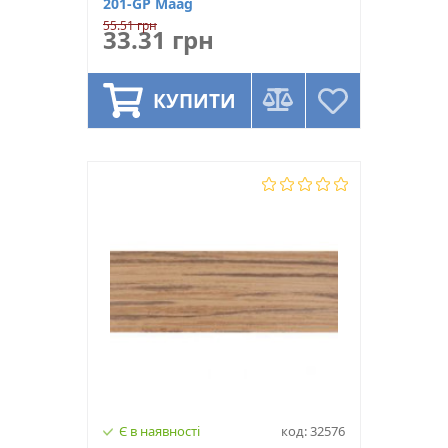
201-GP Maag
55.51 грн
33.31 грн
КУПИТИ
Є в наявності
код: 32576