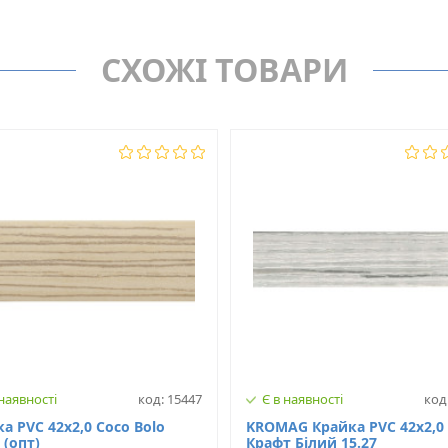
Крайка PVC (ПВХ)
MAAG
Товщина, мм
СХОЖІ ТОВАРИ
D8/1
Ширина, мм
Нет
Матеріал
 наявності
код: 15447
Є в наявності
код
а PVC 42х2,0 Coco Bolo
KROMAG Крайка PVC 42х2,0
 (опт)
Крафт Білий 15.27