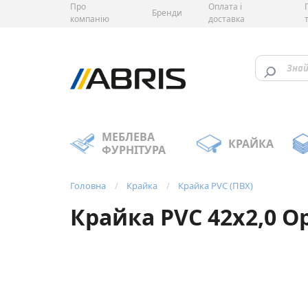
Про
Оплата і
Бренди
компанію
доставка
МЕБЛЕВА
КРАЙКА
ФУРНІТУРА
Головна
Крайка
Крайка PVC (ПВХ)
Крайка PVC 42х2,0 О