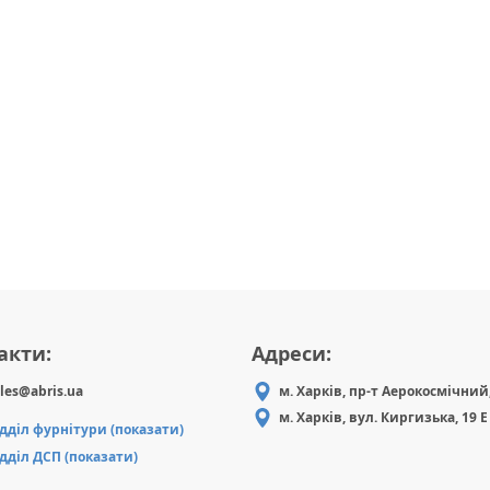
акти:
Адреси:
les@abris.ua
м. Харків, пр-т Аерокосмічний,
м. Харків, вул. Киргизька, 19 Е
ідділ фурнітури (показати)
ідділ ДСП (показати)