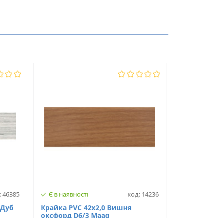
2
42
PVC
: 46385
Є в наявності
код: 14236
 Дуб
Крайка PVC 42х2,0 Вишня
оксфорд D6/3 Maag