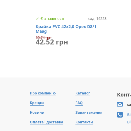
Є в наявності
код: 14223
Крайка PVC 42х2,0 Орех D8/1
Maag
60.74 грн
42.52 грн
Про компанію
Каталог
Конт
Бренди
FAQ
sa
Новини
Завантаження
В
Оплата і доставка
Контакти
В