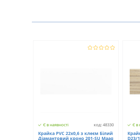
Виробник
Немає відгуків про цей товар.
Модель
З клеєм
Є в наявності
код: 48330
Є в
Крайка PVC 22х0,6 з клеєм Білий
Крайк
Діамантовий кроно 201-SU Maag
D23/1