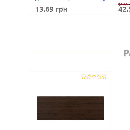
70.86 
13.69 грн
42.
Р