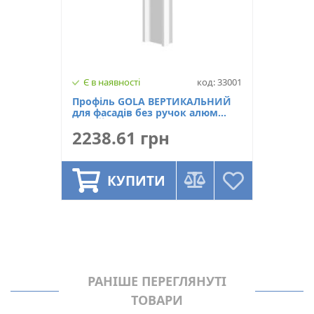
Є в наявності
код: 33001
Профіль GOLA ВЕРТИКАЛЬНИЙ
для фасадів без ручок алюм
БІЛИЙ МАТ, L-4200мм, Linken
2238.61 грн
System
КУПИТИ
РАНІШЕ ПЕРЕГЛЯНУТІ
ТОВАРИ