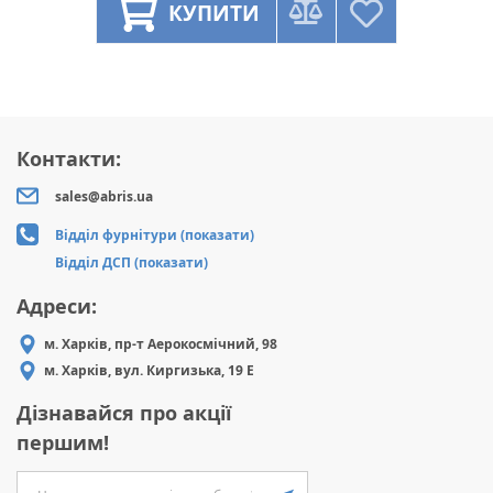
КУПИТИ
Контакти:
sales@abris.ua
Відділ фурнітури (показати)
Відділ ДСП (показати)
Адреси:
м. Харків, пр-т Аерокосмічний, 98
м. Харків, вул. Киргизька, 19 Е
Дізнавайся про акції
першим!