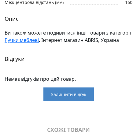
Межцентрова відстань (мм)
160
Опис
Ви також можете подивитися інші товари з категорії
Ручки меблеві
. Інтернет магазин ABRIS, Україна
Відгуки
Немає відгуків про цей товар.
Залишити відгук
Відгуки
Виробник
Virno Style
Немає відгуків про цей товар.
Ручки меблеві
СХОЖІ ТОВАРИ
Модель
133476