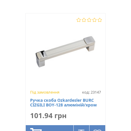
Довжина, мм
174
Висота, мм
32
Тип ручки
Скоба
Ширина, мм
12
Матеріал
Алюміній
Колір
Золото
Межцентрова відстань (мм)
160
Під замовлення
код: 23147
Ручка скоба Ozkardesler BURC
CIZGILI BOY-128 алюміній/хром
101.94 грн