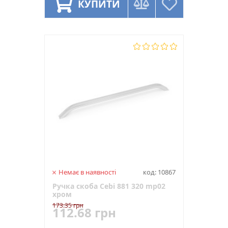
КУПИТИ
Немає в наявності
код: 10867
Ручка скоба Cebi 881 320 mp02
хром
173.35 грн
112.68 грн