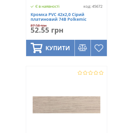
Є в наявності
код: 45672
Кромка PVC 42х2,0 Сірий
платиновий 74В Polkemic
87.58 грн
52.55 грн
КУПИТИ