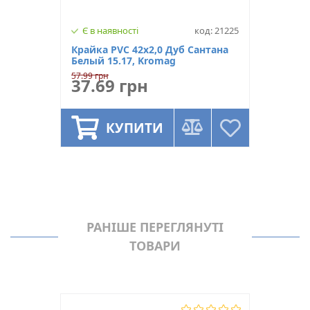
Є в наявності
код: 21225
Крайка PVC 42х2,0 Дуб Сантана
Белый 15.17, Kromag
57.99 грн
37.69 грн
КУПИТИ
РАНІШЕ ПЕРЕГЛЯНУТІ
ТОВАРИ