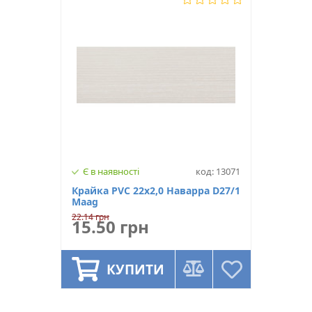
Є в наявності
код: 13071
Крайка PVC 22х2,0 Наварра D27/1
Maag
22.14 грн
15.50 грн
КУПИТИ